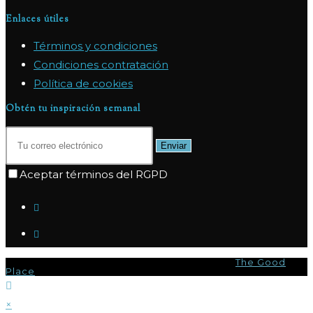
Enlaces útiles
Términos y condiciones
Condiciones contratación
Política de cookies
Obtén tu inspiración semanal
Enviar
Aceptar términos del RGPD
© Copyright 2026 - Marpas Hills Powered by
The Good
Place
×