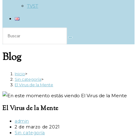
TVST
Buscar
en
esta
Blog
web
Inicio
>
Sin categoría
>
El Virus de la Mente
El Virus de la Mente
Autor
admin
de
Publicación
2 de marzo de 2021
la
de
Categoría
Sin categoría