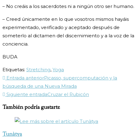
– No creáis a los sacerdotes ni a ningún otro ser humano.
– Creed únicamente en lo que vosotros mismos hayáis
experimentado, verificado y aceptado después de
someterlo al dictamen del discernimiento y a la voz de la
conciencia.
BUDA
Etiquetas
:
Stretching
,
Yoga
Leer
Entrada anterior
Picasso, supercomputación y la
más
búsqueda de una Nueva Mirada
artículos
Siguiente entrada
Cruzar el Rubicón
También podría gustarte
Tunàtya