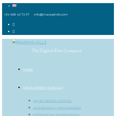
Ir
al
+34 628 42 72 97
info@marpashills.com
contenido
The Digital-First Company
HOME
MH BUSINESS SCHOOL
MH BUSINESS SCHOOL
ACADEMIAS Y PROGRAMAS
ESTRATEGIA EMPRESARIAL