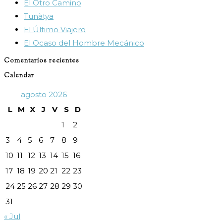
El Otro Camino
panel
Tunàtya
de
El Último Viajero
búsqueda.
El Ocaso del Hombre Mecánico
Comentarios recientes
Calendar
agosto 2026
L
M
X
J
V
S
D
1
2
3
4
5
6
7
8
9
10
11
12
13
14
15
16
17
18
19
20
21
22
23
24
25
26
27
28
29
30
31
« Jul