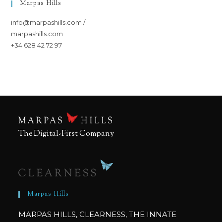
Marpas Hills
info@marpashills.com /
marpashills.com
+34 628 42 72 97
The Digital-First Company
Marpas Hills
MARPAS HILLS, CLEARNESS, THE INNATE