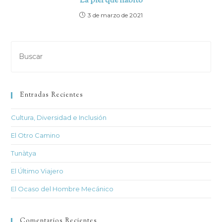
La piel que habito
3 de marzo de 2021
Pul
Es
par
cer
Entradas Recientes
el
pan
Cultura, Diversidad e Inclusión
de
bú
El Otro Camino
Tunàtya
El Último Viajero
El Ocaso del Hombre Mecánico
Comentarios Recientes