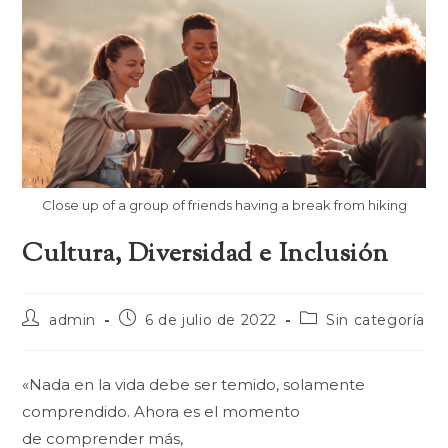
Close up of a group of friends having a break from hiking
Cultura, Diversidad e Inclusión
Autor
Publicación
Categoría
admin
6 de julio de 2022
Sin categoría
de
de
de
la
la
la
entrada:
entrada:
entrada:
«Nada en la vida debe ser temido, solamente
comprendido. Ahora es el momento
de comprender más,