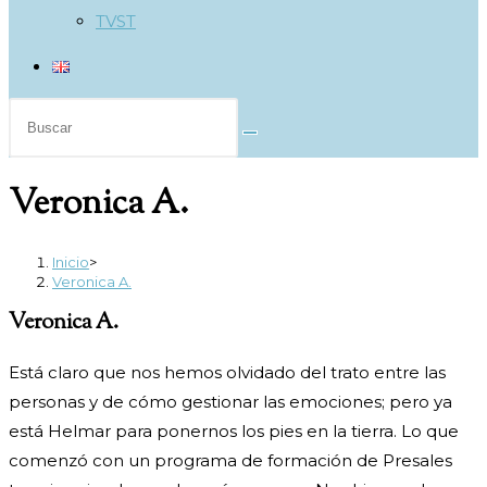
TVST
Buscar
en
esta
Veronica A.
web
Inicio
>
Veronica A.
Veronica A.
Está claro que nos hemos olvidado del trato entre las
personas y de cómo gestionar las emociones; pero ya
está Helmar para ponernos los pies en la tierra. Lo que
comenzó con un programa de formación de Presales