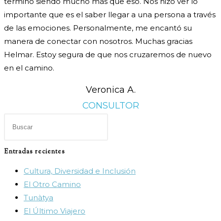
termino siendo mucho más que eso. Nos hizo ver lo
importante que es el saber llegar a una persona a través
de las emociones. Personalmente, me encantó su
manera de conectar con nosotros. Muchas gracias
Helmar. Estoy segura de que nos cruzaremos de nuevo
en el camino.
Veronica A.
CONSULTOR
Pulsa
Escape
para
Entradas recientes
cerrar
Cultura, Diversidad e Inclusión
el
El Otro Camino
panel
Tunàtya
de
El Último Viajero
búsqueda.