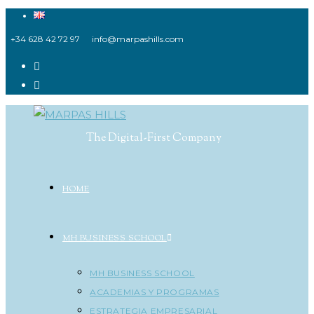
Ir
al
+34 628 42 72 97
info@marpashills.com
contenido
The Digital-First Company
HOME
MH BUSINESS SCHOOL
MH BUSINESS SCHOOL
ACADEMIAS Y PROGRAMAS
ESTRATEGIA EMPRESARIAL