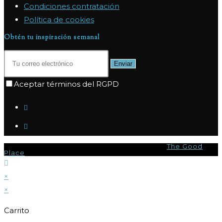
Condiciones contratación
Política de cookies
Obtén tu inspiración semanal
Enviar
Aceptar términos del RGPD
© Copyright 2026 - Marpas Hills Powered by
The Good
Place
×
×
Carrito