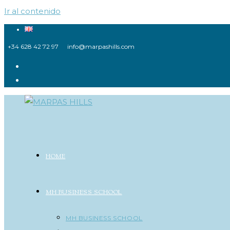
Ir al contenido
+34 628 42 72 97
info@marpashills.com
HOME
MH BUSINESS SCHOOL
MH BUSINESS SCHOOL