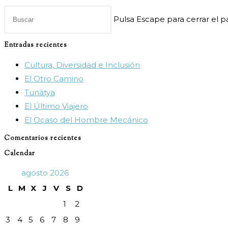
Pulsa Escape para cerrar el 
Entradas recientes
Cultura, Diversidad e Inclusión
El Otro Camino
Tunàtya
El Último Viajero
El Ocaso del Hombre Mecánico
Comentarios recientes
Calendar
agosto 2026
L
M
X
J
V
S
D
1
2
3
4
5
6
7
8
9