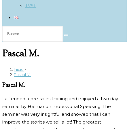
TVST
Buscar
en
esta
Pascal M.
web
Inicio
>
Pascal M.
Pascal M.
I attended a pre-sales training and enjoyed a two day
seminar by Helmar on Professional Speaking. The
seminar was very insightful and showed that I can
improve the stories we tell a lot! The greatest