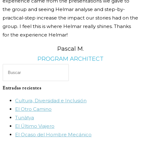
experience came from the presentations we gave to
the group and seeing Helmar analyse and step-by-
practical-step increase the impact our stories had on the
group. I feel this is where Helmar really shines. Thanks
for the experience Helmar!
Pascal M.
PROGRAM ARCHITECT
Pulsa
Escape
para
Entradas recientes
cerrar
Cultura, Diversidad e Inclusión
el
El Otro Camino
panel
Tunàtya
de
El Último Viajero
búsqueda.
El Ocaso del Hombre Mecánico