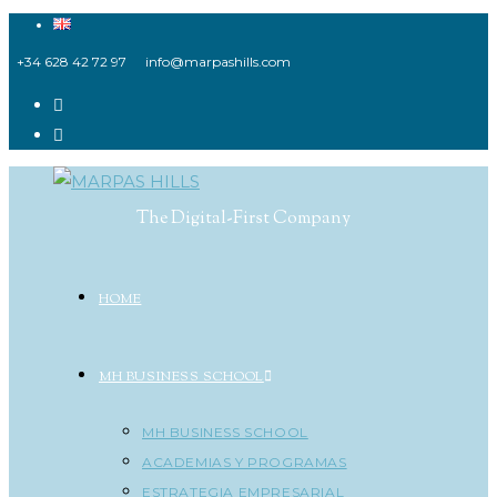
Ir
al
+34 628 42 72 97
info@marpashills.com
contenido
The Digital-First Company
HOME
MH BUSINESS SCHOOL
MH BUSINESS SCHOOL
ACADEMIAS Y PROGRAMAS
ESTRATEGIA EMPRESARIAL