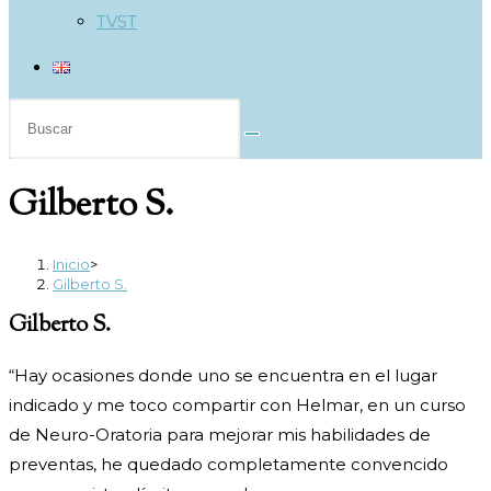
TVST
Buscar
en
esta
Gilberto S.
web
Inicio
>
Gilberto S.
Gilberto S.
“Hay ocasiones donde uno se encuentra en el lugar
indicado y me toco compartir con Helmar, en un curso
de Neuro-Oratoria para mejorar mis habilidades de
preventas, he quedado completamente convencido