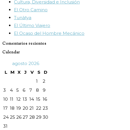
Cultura, Diversidad e Inclusión
el
El Otro Camino
panel
Tunàtya
de
El Último Viajero
búsqueda.
El Ocaso del Hombre Mecánico
Comentarios recientes
Calendar
agosto 2026
L
M
X
J
V
S
D
1
2
3
4
5
6
7
8
9
10
11
12
13
14
15
16
17
18
19
20
21
22
23
24
25
26
27
28
29
30
31