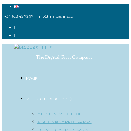
Ir
al
+34 628 42 72 97
info@marpashills.com
contenido
The Digital-First Company
HOME
MH BUSINESS SCHOOL
MH BUSINESS SCHOOL
ACADEMIAS Y PROGRAMAS
ESTRATEGIA EMPRESARIAL