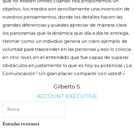
que no existen límites cuando nos proponemos un
objetivo, los miedos son sencillamente una invención de
nuestros pensamientos, donde los detalles hacen las
grandes diferencias y puedes apreciar de manera clara
los panoramas que la dinámica que día a día te entrega,
Helmar como un individuo genera un claro ejemplo de
voluntad para trascender en las personas y eso lo coloca
en otro nivel, en el entendido que fue capaz de superar
obstáculos en justamente lo que es hoy su potencial, ¡ La
Comunicación ! Un gran placer compartir con usted! «
Gilberto S.
ACCOUNT EXECUTIVE
Pulsa
Escape
para
Entradas recientes
cerrar