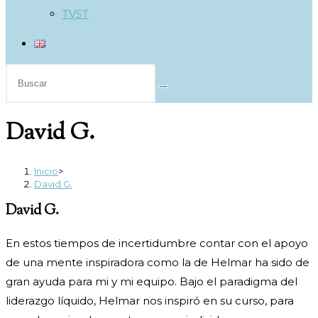
TVST
Buscar
en
esta
David G.
web
Inicio
>
David G.
David G.
En estos tiempos de incertidumbre contar con el apoyo
de una mente inspiradora como la de Helmar ha sido de
gran ayuda para mi y mi equipo. Bajo el paradigma del
liderazgo líquido, Helmar nos inspiró en su curso, para