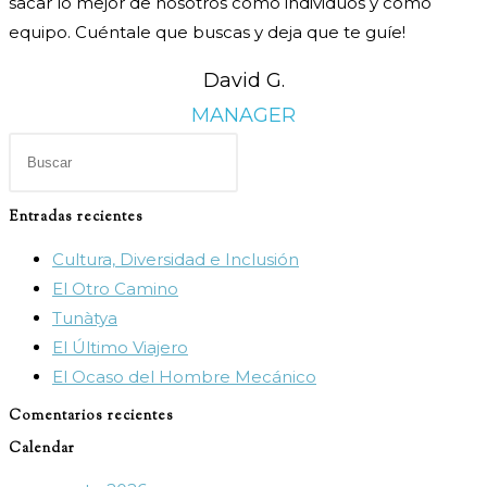
sacar lo mejor de nosotros como individuos y como
equipo. Cuéntale que buscas y deja que te guíe!
David G.
MANAGER
Pulsa
Escape
para
Entradas recientes
cerrar
Cultura, Diversidad e Inclusión
el
El Otro Camino
panel
Tunàtya
de
El Último Viajero
búsqueda.
El Ocaso del Hombre Mecánico
Comentarios recientes
Calendar