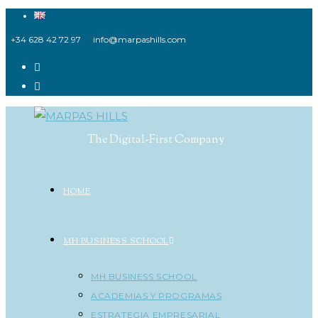
Ir
al
+34 628 42 72 97
info@marpashills.com
contenido
The Digital-First Company
HOME
MH BUSINESS SCHOOL
MH BUSINESS SCHOOL
ACADEMIAS Y PROGRAMAS
ESTRATEGIA EMPRESARIAL