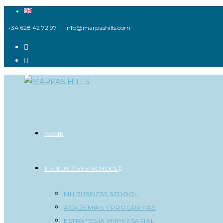
Ir
al
+34 628 42 72 97
info@marpashills.com
contenido
HOME
MH BUSINESS SCHOOL
MH BUSINESS SCHOOL
ACADEMIAS Y PROGRAMAS
ESTRATEGIA EMPRESARIAL