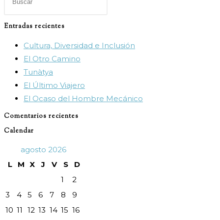
Escape
para
Entradas recientes
cerrar
Cultura, Diversidad e Inclusión
el
El Otro Camino
panel
Tunàtya
de
El Último Viajero
búsqueda.
El Ocaso del Hombre Mecánico
Comentarios recientes
Calendar
agosto 2026
L
M
X
J
V
S
D
1
2
3
4
5
6
7
8
9
10
11
12
13
14
15
16