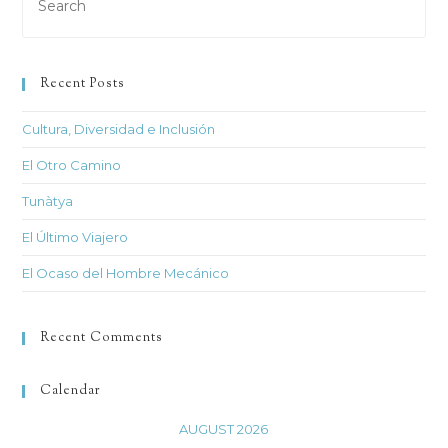
Es
to
clo
Recent Posts
th
sea
Cultura, Diversidad e Inclusión
pan
El Otro Camino
Tunàtya
El Último Viajero
El Ocaso del Hombre Mecánico
Recent Comments
Calendar
AUGUST 2026