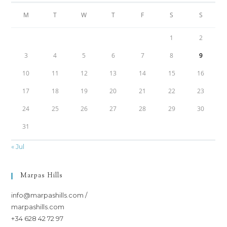
M
T
W
T
F
S
S
1
2
3
4
5
6
7
8
9
10
11
12
13
14
15
16
17
18
19
20
21
22
23
24
25
26
27
28
29
30
31
« Jul
Marpas Hills
info@marpashills.com /
marpashills.com
+34 628 42 72 97