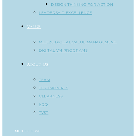
DESIGN THINKING FOR ACTION
LEADERSHIP EXCELLENCE
VALUE
MH E2E DIGITAL VALUE MANAGEMENT
DIGITAL VM PROGRAMS
ABOUT US
TEAM
TESTIMONIALS
CLEARNESS
I-CQ
TVST
MENU
CLOSE