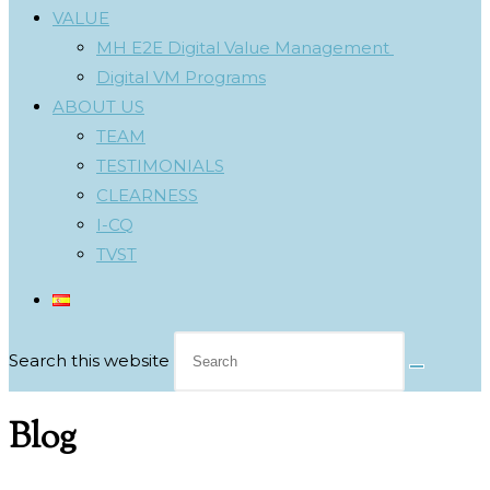
VALUE
MH E2E Digital Value Management
Digital VM Programs
ABOUT US
TEAM
TESTIMONIALS
CLEARNESS
I-CQ
TVST
Search this website
Blog