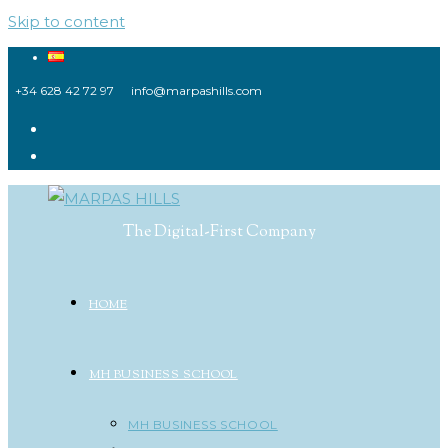
Skip to content
+34 628 42 72 97
info@marpashills.com
The Digital-First Company
HOME
MH BUSINESS SCHOOL
MH BUSINESS SCHOOL