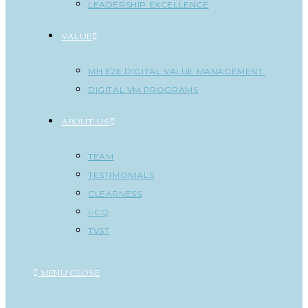
LEADERSHIP EXCELLENCE
VALUE
MH E2E DIGITAL VALUE MANAGEMENT
DIGITAL VM PROGRAMS
ABOUT US
TEAM
TESTIMONIALS
CLEARNESS
I-CQ
TVST
MENU
CLOSE