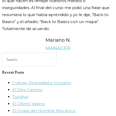
lo que hacen es reflejar nuestros miedos o
inseguridades. Al final del curso me pidió una frase que
resumiera lo que había aprendido y yo le dije, “Back to
Basics” y el añadió, “Back to Basics con un mapa”.
Totalmente de acuerdo.
Mariano N.
MANAGER
Press
Escape
to
Recent Posts
close
Cultura, Diversidad e Inclusión
the
El Otro Camino
search
Tunàtya
panel.
El Último Viajero
El Ocaso del Hombre Mecánico