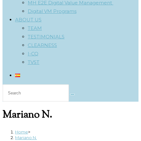
MH E2E Digital Value Management
Digital VM Programs
ABOUT US
TEAM
TESTIMONIALS
CLEARNESS
I-CQ
TVST
Search
this
website
Mariano N.
Home
>
Mariano N.