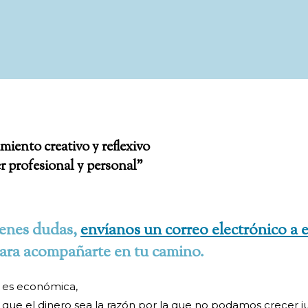
iento creativo y reflexivo
r profesional y personal"
ienes dudas,
envíanos un correo electrónico a 
para acompañarte en tu camino.
os es económica,
que el dinero sea la razón por la que no podamos crecer j