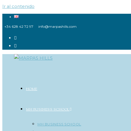
Ir al contenido
+34 628 42 72 97
info@marpashills.com
HOME
MH BUSINESS SCHOOL
MH BUSINESS SCHOOL