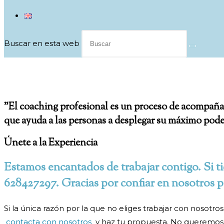
Buscar en esta web
Reservas para Coaching
"El coaching profesional es un proceso de acompañam
que ayuda a las personas a desplegar su máximo pode
Únete a la Experiencia
Estamos encantados de trabajar contigo. Si t
628427297. Gracias por confiar en nosotros 
Si la única razón por la que no eliges trabajar con nosotr
contacta con nosotros
y haz tu propuesta. No queremos 